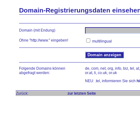
Domain-Registrierungsdaten einsehe
Domain (mit Endung)
Ohne "http://www." eingeben!
multilingual
Folgende Domains können
de, com, net, org, info, biz, tel, at, 
abgefragt werden:
or.at, li, co.uk, or.uk
NEU: .tel, informieren Sie sich
hi
Zurück:
zur letzten Seite