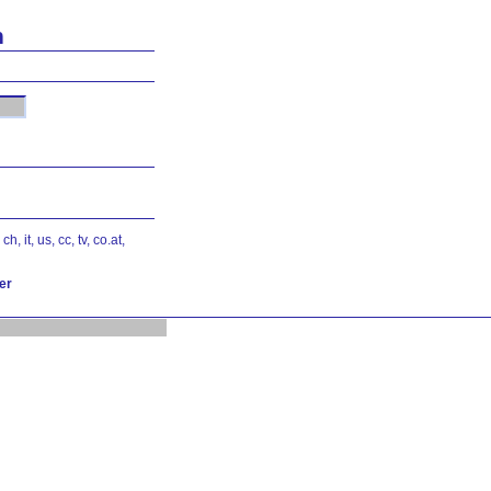
n
ch, it, us, cc, tv, co.at,
er